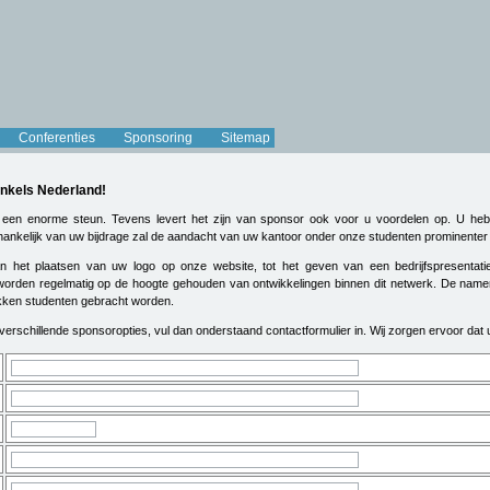
Conferenties
Sponsoring
Sitemap
nkels Nederland!
 een enorme steun. Tevens levert het zijn van sponsor ook voor u voordelen op. U heb
ankelijk van uw bijdrage zal de aandacht van uw kantoor onder onze studenten prominenter z
aan het plaatsen van uw logo op onze website, tot het geven van een bedrijfspresenta
rden regelmatig op de hoogte gehouden van ontwikkelingen binnen dit netwerk. De namen v
kken studenten gebracht worden.
e verschillende sponsoropties, vul dan onderstaand contactformulier in. Wij zorgen ervoor dat