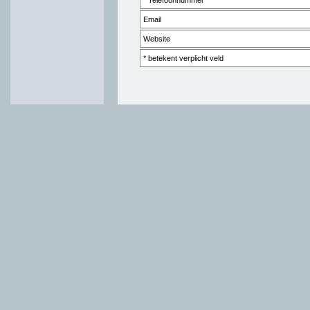
* Telefoonnummer
Email
Website
* betekent verplicht veld