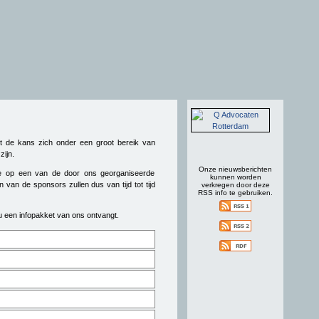
t de kans zich onder een groot bereik van
ijn.
Onze nieuwsberichten
tie op een van de door ons georganiseerde
kunnen worden
an de sponsors zullen dus van tijd tot tijd
verkregen door deze
RSS info te gebruiken.
 u een infopakket van ons ontvangt.