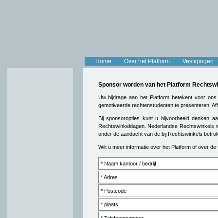
Home
Over het Platform
Vestigingen
Sponsor worden van het Platform Rechtswi
Uw bijdrage aan het Platform betekent voor ons
gemotiveerde rechtenstudenten te presenteren. Afh
Bij sponsoropties kunt u bijvoorbeeld denken 
Rechtswinkeldagen. Nederlandse Rechtswinkels wo
onder de aandacht van de bij Rechtswinkels betro
Wilt u meer informatie over het Platform of over d
* Naam kantoor / bedrijf
* Adres
* Postcode
* plaats