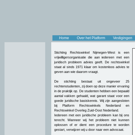
Home
Over het Platform
Vestigingen
Stichting Rechtswinkel Nijmegen-West is een
vrijwilligersorganisatie die aan iedereen met een
juridisch probleem advies geeft. De rechtswinkel
staat al sinds 1971 klaar om kostenloos advies te
geven aan wie daarom vraagt.
De stichting bestaat uit ongeveer 25
rechtenstudenten, zij doen op deze manier ervaring
in de praktijk op. De studenten hebben een bepaald
aantal vakken gehaald, wat garant staat voor een
goede juridische basiskennis. Wij zijn aangesloten
bij Platform Rechtswinkels Nederland en
Rechtswinkel Overleg Zuid-Oost Nederland.
Iedereen met een juridische probleem kan bij ons
terecht. Wanneer wij het probleem niet kunnen
oplossen of er dient een procedure te worden
gestart, verwijzen wij u door naar een advocaat.