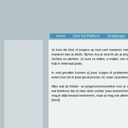
Home
Over het Platform
Vestigingen
Je kunt als kind of jongere op heel veel manieren me
manieren dan je denkt. Bij hen kun je terecht als je jo
rechten en plichten. Je kunt ze bellen, e-mailen, een
hulp is helemaal gratis.
In veel gevallen kunnen zij jouw vragen of problem
weten hoe het in jouw geval precies zit, maar zij probere
Alles wat de Kinder- en jongerenrechtswinkel voor je 
wat betekent dat zij niets doen zonder jouw toestemm
mag je altijd iemand meenemen, maar je mag ook allee
[/html]