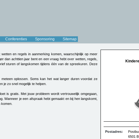
Conferenties
Sponsoring
Sitemap
t wetten en regels in aanmerking komen, waarschijnlijk op meer
nger dan achttien jaar bent en een vraag hebt over wetten, regels,
Kindere
 brief sturen of langskomen tijdens één van de spreekuren. Deze
en meteen oplossen. Soms kan het wat langer duren voordat ze
n je zo snel mogelijk te helpen.
doet is gratis. Met jouw probleem wordt vertrouwelijk omgegaan,
ing. Wanneer je een afspraak hebt gemaakt en bij hen langskomt,
n komen.
Postadres:
Postbu
6501 B