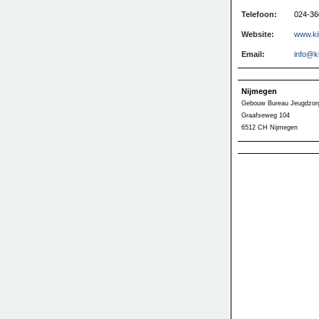
Telefoon:
024-36
Website:
www.kin
Email:
info@k
Nijmegen
Gebouw Bureau Jeugdzorg
Graafseweg 104
6512 CH Nijmegen