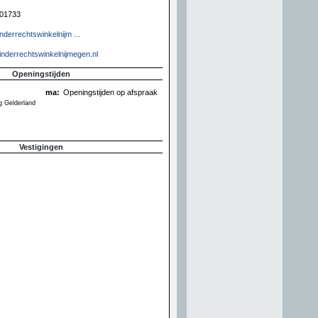
01733
derrechtswinkelnijm ...
inderrechtswinkelnijmegen.nl
Openingstijden
ma:
Openingstijden op afspraak
 Gelderland
Vestigingen