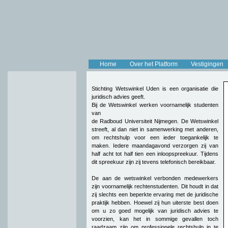
Home
Over het Platform
Vestigingen
Stichting Wetswinkel Uden is een organisatie die
juridisch advies geeft.
Bij de Wetswinkel werken voornamelijk studenten
van
de Radboud Universiteit Nijmegen. De Wetswinkel
streeft, al dan niet in samenwerking met anderen,
om rechtshulp voor een ieder toegankelijk te
maken. Iedere maandagavond verzorgen zij van
half acht tot half tien een inloopspreekuur. Tijdens
dit spreekuur zijn zij tevens telefonisch bereikbaar.
De aan de wetswinkel verbonden medewerkers
zijn voornamelijk rechtenstudenten. Dit houdt in dat
zij slechts een beperkte ervaring met de juridische
praktijk hebben. Hoewel zij hun uiterste best doen
om u zo goed mogelijk van juridisch advies te
voorzien, kan het in sommige gevallen toch
raadzaam zijn om professionele rechtshulp in te