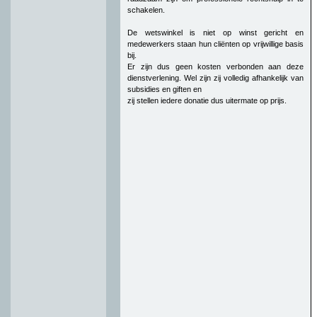
schakelen.
De wetswinkel is niet op winst gericht en
medewerkers staan hun cliënten op vrijwillige basis
bij.
Er zijn dus geen kosten verbonden aan deze
dienstverlening. Wel zijn zij volledig afhankelijk van
subsidies en giften en
zij stellen iedere donatie dus uitermate op prijs.