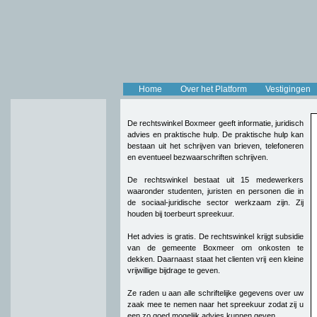
Home
Over het Platform
Vestigingen
De rechtswinkel Boxmeer geeft informatie, juridisch
advies en praktische hulp. De praktische hulp kan
bestaan uit het schrijven van brieven, telefoneren
en eventueel bezwaarschriften schrijven.
De rechtswinkel bestaat uit 15 medewerkers
waaronder studenten, juristen en personen die in
de sociaal-juridische sector werkzaam zijn. Zij
houden bij toerbeurt spreekuur.
Het advies is gratis. De rechtswinkel krijgt subsidie
van de gemeente Boxmeer om onkosten te
dekken. Daarnaast staat het clienten vrij een kleine
vrijwillige bijdrage te geven.
Ze raden u aan alle schriftelijke gegevens over uw
zaak mee te nemen naar het spreekuur zodat zij u
een zo goed mogelijk advies kunnen geven.