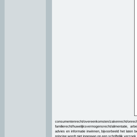
consumentenrecht/overeenkomsten/za
familierecht/huwelijksvermogensrecht/alimentatie, a
advies en informatie inwinnen, bijvoorbeeld het laten
principe wordt niet ingegaan op een schriftelijk verzoe