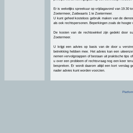
Er is wekelijks spreekuur op vrijdagavond van 19.30 tot
Zoetermeer, Zuidwaarts 1 te Zoetermeer.
U kunt geheel kosteloos gebruik maken van de dienste
als ook rechtspersonen. Beperkingen zoals de hoogte v
De kosten van de rechtswinkel zijn gedekt door s
Zoetermeer.
U krijgt een advies op basis van de door u verst
betrekking hebben mee. Het advies kan een uiteenzet
nemen vervolgstappen of bestaan uit praktische tips of
u over een probleem of rechtsvraag nog een keer ter
bespreken. Er wordt daarom altijd een kort verslag 
nader advies kunt worden voorzien.
Platfor