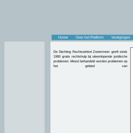
Home
Over het Platform
Vestigingen
De Stichting Rechtswinkel Zoetermeer geeft sinds
1980 gratis rechtshulp bij uiteenlopende juridische
problemen. Meest behandeld worden problemen op
het gebied van